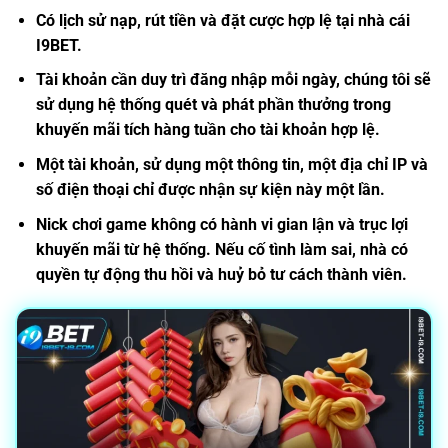
Có lịch sử nạp, rút tiền và đặt cược hợp lệ tại nhà cái
I9BET.
Tài khoản cần duy trì đăng nhập mỗi ngày, chúng tôi sẽ
sử dụng hệ thống quét và phát phần thưởng trong
khuyến mãi tích hàng tuần cho tài khoản hợp lệ.
Một tài khoản, sử dụng một thông tin, một địa chỉ IP và
số điện thoại chỉ được nhận sự kiện này một lần.
Nick chơi game không có hành vi gian lận và trục lợi
khuyến mãi từ hệ thống. Nếu cố tình làm sai, nhà có
quyền tự động thu hồi và huỷ bỏ tư cách thành viên.