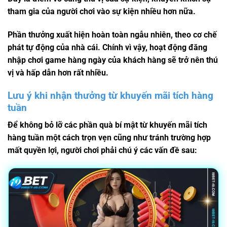
tham gia của người chơi vào sự kiện nhiều hơn nữa.
Phần thưởng xuất hiện hoàn toàn ngẫu nhiên, theo cơ chế
phát tự động của nhà cái. Chính vì vậy, hoạt động đăng
nhập chơi game hàng ngày của khách hàng sẽ trở nên thú
vị và hấp dẫn hơn rất nhiều.
Lưu ý khi nhận thưởng từ khuyến mãi tích hàng
tuần
Để không bỏ lỡ các phần quà bí mật từ khuyến mãi tích
hàng tuần một cách trọn vẹn cũng như tránh trường hợp
mất quyền lợi, người chơi phải chú ý các vấn đề sau: