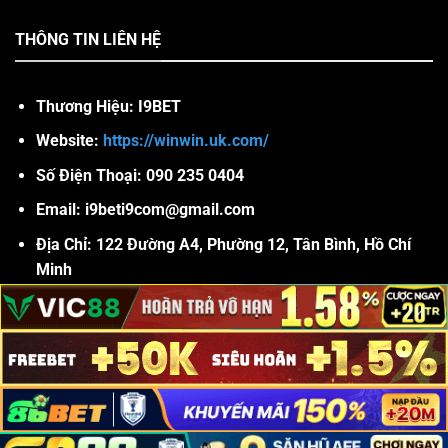
THÔNG TIN LIÊN HỆ
Thương Hiệu
: I9BET
Website
:
https://winwin.uk.com/
Số Điện Thoại
: 090 235 0404
Email
:
i9beti9com@gmail.com
Địa Chỉ
: 122 Đường A4, Phường 12, Tân Bình, Hồ Chí
Minh
SITE MAP
GIỚI THIỆU
LIÊN HỆ
CHÍNH SÁCH BẢO MẬT
ĐIỀU KHOẢN