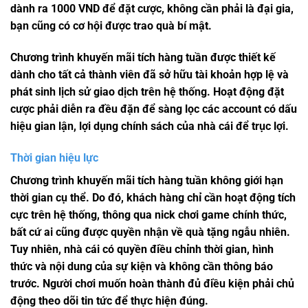
dành ra 1000 VND để đặt cược, không cần phải là đại gia,
bạn cũng có cơ hội được trao quà bí mật.
Chương trình khuyến mãi tích hàng tuần được thiết kế
dành cho tất cả thành viên đã sở hữu tài khoản hợp lệ và
phát sinh lịch sử giao dịch trên hệ thống. Hoạt động đặt
cược phải diễn ra đều đặn để sàng lọc các account có dấu
hiệu gian lận, lợi dụng chính sách của nhà cái để trục lợi.
Thời gian hiệu lực
Chương trình khuyến mãi tích hàng tuần không giới hạn
thời gian cụ thể. Do đó, khách hàng chỉ cần hoạt động tích
cực trên hệ thống, thông qua nick chơi game chính thức,
bất cứ ai cũng được quyền nhận về quà tặng ngẫu nhiên.
Tuy nhiên, nhà cái có quyền điều chỉnh thời gian, hình
thức và nội dung của sự kiện và không cần thông báo
trước. Người chơi muốn hoàn thành đủ điều kiện phải chủ
động theo dõi tin tức để thực hiện đúng.