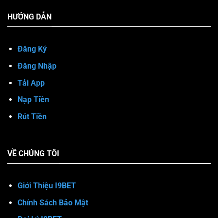
HƯỚNG DẪN
Đă
ng Ký
Đăng Nhập
Tải App
Nạp Tiền
Rút Tiền
VỀ CHÚNG TÔI
Giới Thiệu I9BET
Chính Sách Bảo Mật