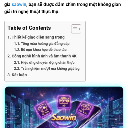
gia
saowin
, bạn sẽ được đắm chìm trong một không gian
giải trí nghệ thuật thực thụ.
Table of Contents
Thiết kế giao diện sang trọng
Tông màu hoàng gia đẳng cấp
Bố cục khoa học dễ thao tác
Công nghệ hình ảnh và âm thanh 4K
Hiệu ứng chuyển động chân thực
Trải nghiệm mượt mà không giật lag
Kết luận