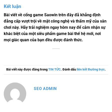
Kết luận
Bài viết về cổng game Saowin trên đây đã khẳng định
đẳng cấp vượt trội về mặt công nghệ và thẩm mỹ của sân
chơi này. Hãy trải nghiệm ngay hôm nay để cảm nhận sự
khác biệt của một siêu phẩm game bài thế hệ mới, nơi
mọi giác quan của bạn đều được đánh thức.
Bài viết này được đăng trong
TIN TỨC
. Đánh dấu
liên kết thường trực
.
SEO ADMIN