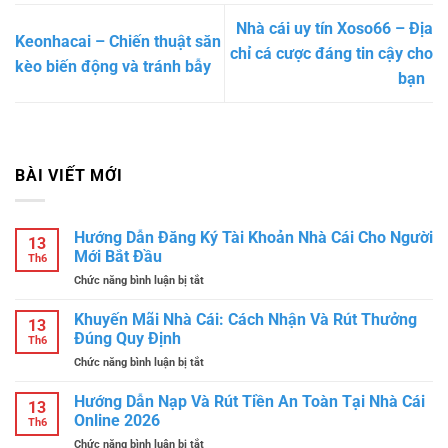
Nhà cái uy tín Xoso66 – Địa
Keonhacai – Chiến thuật săn
chỉ cá cược đáng tin cậy cho
kèo biến động và tránh bẫy
bạn
BÀI VIẾT MỚI
Hướng Dẫn Đăng Ký Tài Khoản Nhà Cái Cho Người
13
Mới Bắt Đầu
Th6
ở
Chức năng bình luận bị tắt
Hướng
Dẫn
Khuyến Mãi Nhà Cái: Cách Nhận Và Rút Thưởng
13
Đăng
Đúng Quy Định
Th6
Ký
ở
Chức năng bình luận bị tắt
Tài
Khuyến
Khoản
Mãi
Hướng Dẫn Nạp Và Rút Tiền An Toàn Tại Nhà Cái
Nhà
13
Nhà
Cái
Online 2026
Th6
Cái:
Cho
ở
Chức năng bình luận bị tắt
Cách