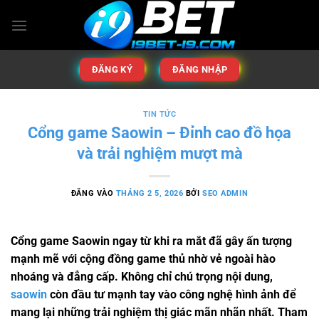
Bỏ
qua
nội
dung
ĐĂNG KÝ
ĐĂNG NHẬP
TIN TỨC
Cổng game Saowin – Đỉnh cao đồ họa
và trải nghiệm mượt mà
ĐĂNG VÀO
THÁNG 2 5, 2026
BỞI
SEO ADMIN
Cổng game Saowin
ngay từ khi ra mắt đã gây ấn tượng
mạnh mẽ với cộng đồng game thủ nhờ vẻ ngoài hào
nhoáng và đẳng cấp. Không chỉ chú trọng nội dung,
saowin
còn đầu tư mạnh tay vào công nghệ hình ảnh để
mang lại những trải nghiệm thị giác mãn nhãn nhất. Tham