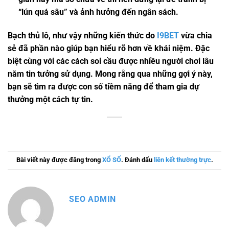
“lún quá sâu” và ảnh hưởng đến ngân sách.
Bạch thủ lô,
như vậy những kiến thức do
I9BET
vừa chia
sẻ đã phần nào giúp bạn hiểu rõ hơn về khái niệm. Đặc
biệt cùng với các cách soi cầu được nhiều người chơi lâu
năm tin tưởng sử dụng. Mong rằng qua những gợi ý này,
bạn sẽ tìm ra được con số tiềm năng để tham gia dự
thưởng một cách tự tin.
Bài viết này được đăng trong
XỔ SỐ
. Đánh dấu
liên kết thường trực
.
SEO ADMIN