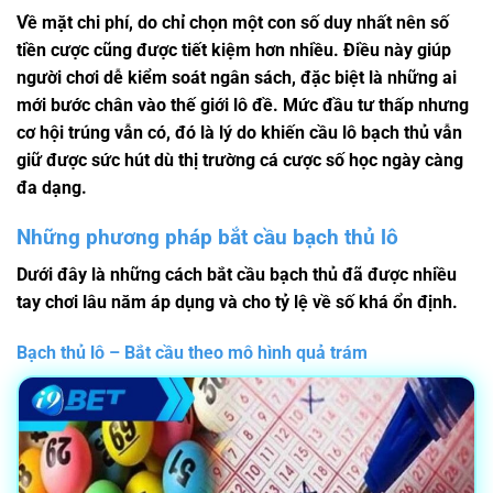
Về mặt chi phí, do chỉ chọn một con số duy nhất nên số
tiền cược cũng được tiết kiệm hơn nhiều. Điều này giúp
người chơi dễ kiểm soát ngân sách, đặc biệt là những ai
mới bước chân vào thế giới lô đề. Mức đầu tư thấp nhưng
cơ hội trúng vẫn có, đó là lý do khiến cầu lô bạch thủ vẫn
giữ được sức hút dù thị trường cá cược số học ngày càng
đa dạng.
Những phương pháp bắt cầu bạch thủ lô
Dưới đây là những cách bắt cầu bạch thủ đã được nhiều
tay chơi lâu năm áp dụng và cho tỷ lệ về số khá ổn định.
Bạch thủ lô – Bắt cầu theo mô hình quả trám