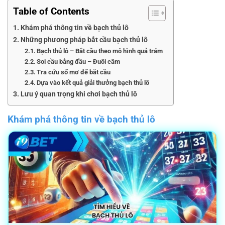
Table of Contents
Khám phá thông tin về bạch thủ lô
Những phương pháp bắt cầu bạch thủ lô
Bạch thủ lô – Bắt cầu theo mô hình quả trám
Soi cầu bằng đầu – Đuôi câm
Tra cứu sổ mơ để bắt cầu
Dựa vào kết quả giải thưởng bạch thủ lô
Lưu ý quan trọng khi chơi bạch thủ lô
Khám phá thông tin về bạch thủ lô