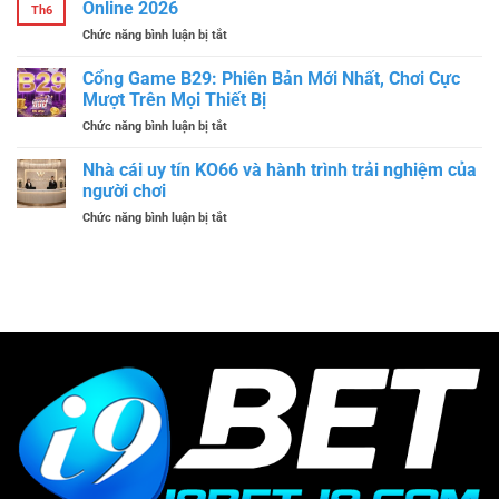
Cái
Online 2026
Th6
Cái:
Cho
ở
Chức năng bình luận bị tắt
Cách
Người
Hướng
Nhận
Mới
Dẫn
Cổng Game B29: Phiên Bản Mới Nhất, Chơi Cực
Và
Bắt
Nạp
Rút
Mượt Trên Mọi Thiết Bị
Đầu
Và
Thưởng
ở
Chức năng bình luận bị tắt
Rút
Đúng
Cổng
Tiền
Quy
Game
Nhà cái uy tín KO66 và hành trình trải nghiệm của
An
Định
B29:
Toàn
người chơi
Phiên
Tại
ở
Chức năng bình luận bị tắt
Bản
Nhà
Nhà
Mới
Cái
cái
Nhất,
Online
uy
Chơi
2026
tín
Cực
KO66
Mượt
và
Trên
hành
Mọi
trình
Thiết
trải
Bị
nghiệm
của
người
chơi