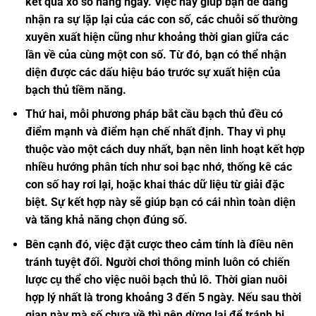
kết quả xổ số hằng ngày. Việc này giúp bạn dễ dàng
nhận ra sự lặp lại của các con số, các chuỗi số thường
xuyên xuất hiện cũng như khoảng thời gian giữa các
lần về của cùng một con số. Từ đó, bạn có thể nhận
diện được các dấu hiệu báo trước sự xuất hiện của
bạch thủ tiềm năng.
Thứ hai, mỗi phương pháp bắt cầu bạch thủ đều có
điểm mạnh và điểm hạn chế nhất định. Thay vì phụ
thuộc vào một cách duy nhất, bạn nên linh hoạt kết hợp
nhiều hướng phân tích như soi bạc nhớ, thống kê các
con số hay rơi lại, hoặc khai thác dữ liệu từ giải đặc
biệt. Sự kết hợp này sẽ giúp bạn có cái nhìn toàn diện
và tăng khả năng chọn đúng số.
Bên cạnh đó, việc đặt cược theo cảm tính là điều nên
tránh tuyệt đối. Người chơi thông minh luôn có chiến
lược cụ thể cho việc nuôi
bạch thủ lô
. Thời gian nuôi
hợp lý nhất là trong khoảng 3 đến 5 ngày. Nếu sau thời
gian này mà số chưa về thì nên dừng lại để tránh bị