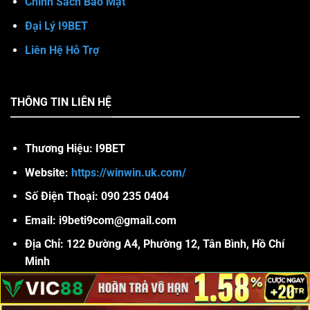
Chính Sách Bảo Mật
Đại Lý I9BET
Liên Hệ Hỗ Trợ
THÔNG TIN LIÊN HỆ
Thương Hiệu
: I9BET
Website
:
https://winwin.uk.com/
Số Điện Thoại
: 090 235 0404
Email
:
i9beti9com@gmail.com
Địa Chỉ
: 122 Đường A4, Phường 12, Tân Bình, Hồ Chí
Minh
SITE MAP